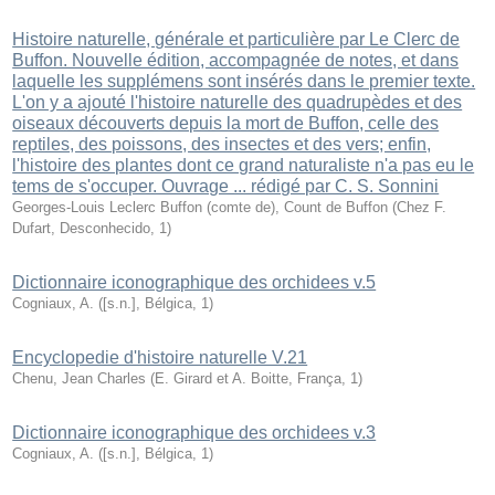
Histoire naturelle, générale et particulière par Le Clerc de
Buffon. Nouvelle édition, accompagnée de notes, et dans
laquelle les supplémens sont insérés dans le premier texte.
L'on y a ajouté l'histoire naturelle des quadrupèdes et des
oiseaux découverts depuis la mort de Buffon, celle des
reptiles, des poissons, des insectes et des vers; enfin,
l'histoire des plantes dont ce grand naturaliste n'a pas eu le
tems de s'occuper. Ouvrage ... rédigé par C. S. Sonnini
Georges-Louis Leclerc Buffon (comte de), Count de Buffon
(
Chez F.
Dufart, Desconhecido
,
1
)
Dictionnaire iconographique des orchidees v.5
Cogniaux, A.
(
[s.n.], Bélgica
,
1
)
Encyclopedie d'histoire naturelle V.21
Chenu, Jean Charles
(
E. Girard et A. Boitte, França
,
1
)
Dictionnaire iconographique des orchidees v.3
Cogniaux, A.
(
[s.n.], Bélgica
,
1
)