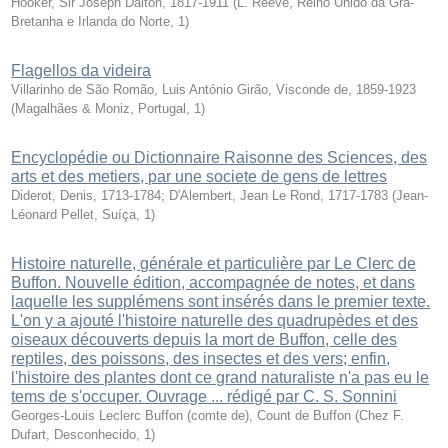
Hooker, Sir Joseph Dalton, 1817-1911
(
L. Reeve, Reino Unido da Grã-
Bretanha e Irlanda do Norte
,
1
)
Flagellos da videira
Villarinho de São Romão, Luis António Girão, Visconde de, 1859-1923
(
Magalhães & Moniz, Portugal
,
1
)
Encyclopédie ou Dictionnaire Raisonne des Sciences, des
arts et des metiers, par une societe de gens de lettres
Diderot, Denis, 1713-1784; D'Alembert, Jean Le Rond, 1717-1783
(
Jean-
Léonard Pellet, Suíça
,
1
)
Histoire naturelle, générale et particulière par Le Clerc de
Buffon. Nouvelle édition, accompagnée de notes, et dans
laquelle les supplémens sont insérés dans le premier texte.
L'on y a ajouté l'histoire naturelle des quadrupèdes et des
oiseaux découverts depuis la mort de Buffon, celle des
reptiles, des poissons, des insectes et des vers; enfin,
l'histoire des plantes dont ce grand naturaliste n'a pas eu le
tems de s'occuper. Ouvrage ... rédigé par C. S. Sonnini
Georges-Louis Leclerc Buffon (comte de), Count de Buffon
(
Chez F.
Dufart, Desconhecido
,
1
)