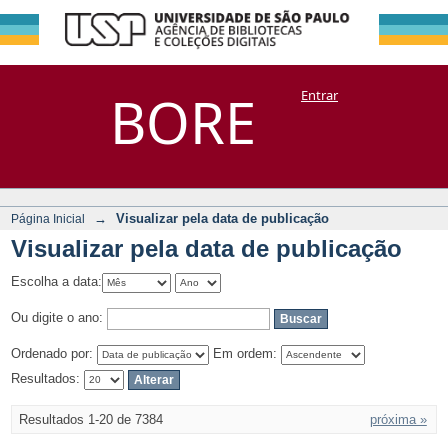
Visualizar pela
Repositório
BORE
Entrar
DSpace/Manakin + Corisco
data de publicação
→
Visualizar pela data de publicação
Página Inicial
Visualizar pela data de publicação
Escolha a data:
Ou digite o ano:
Ordenado por:
Em ordem:
Resultados:
Resultados 1-20 de 7384
próxima »