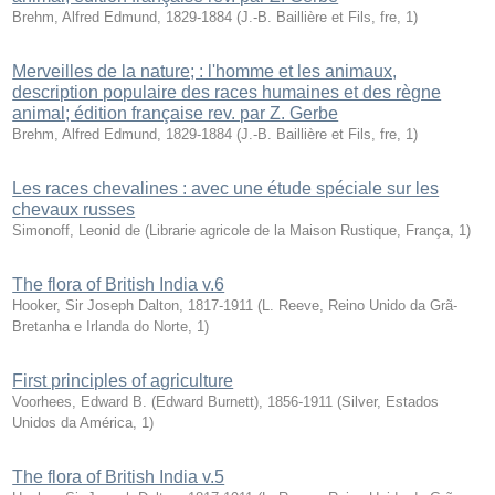
Brehm, Alfred Edmund, 1829-1884
(
J.-B. Baillière et Fils, fre
,
1
)
Merveilles de la nature; : l'homme et les animaux,
description populaire des races humaines et des règne
animal; édition française rev. par Z. Gerbe
Brehm, Alfred Edmund, 1829-1884
(
J.-B. Baillière et Fils, fre
,
1
)
Les races chevalines : avec une étude spéciale sur les
chevaux russes
Simonoff, Leonid de
(
Librarie agricole de la Maison Rustique, França
,
1
)
The flora of British India v.6
Hooker, Sir Joseph Dalton, 1817-1911
(
L. Reeve, Reino Unido da Grã-
Bretanha e Irlanda do Norte
,
1
)
First principles of agriculture
Voorhees, Edward B. (Edward Burnett), 1856-1911
(
Silver, Estados
Unidos da América
,
1
)
The flora of British India v.5