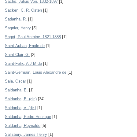
Sachs, Julius Von, 1832-1897
[1]
Sacken, C. R. Osten
[1]
Sadanha, R.
[1]
Sagnier, Henry
[3]
Sagot, Paul Antoine, 1821-1888
[1]
Saint-Auban, Emile de
[1]
Saint-Clair, G.
[2]
Saint-Felix, A J M de
[1]
Saint-Germain, Louis Alexandre de
[1]
Sala, Oscar
[1]
Saldanha, E.
[1]
Saldanha, E. (dir.)
[34]
Saldanha, e. (dir.)
[1]
Saldanha, Pedro Henrique
[1]
Saldanha, Reynaldo
[5]
Salisbury, James Henry
[1]