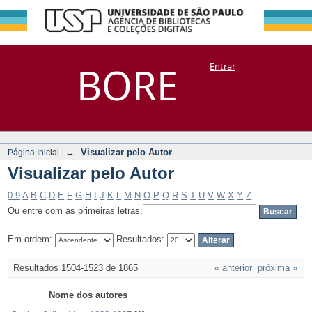
Visualizar pelo
Repositório
BORE
Entrar
DSpace/Manakin + Corisco
Autor
→
Visualizar pelo Autor
Página Inicial
Visualizar pelo Autor
0-9
A
B
C
D
E
F
G
H
I
J
K
L
M
N
O
P
Q
R
S
T
U
V
W
X
Y
Z
Ou entre com as primeiras letras:
Em ordem:
Resultados:
Resultados 1504-1523 de 1865
« anterior
próxima »
Nome dos autores