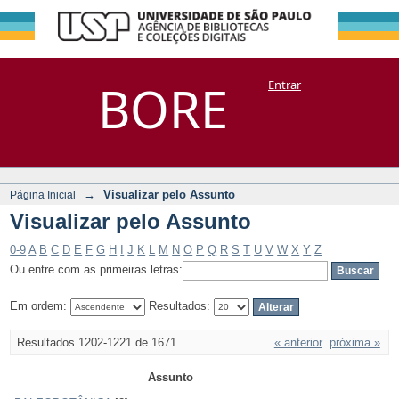
Visualizar pelo
Repositório
BORE
Entrar
DSpace/Manakin + Corisco
Assunto
→
Visualizar pelo Assunto
Página Inicial
Visualizar pelo Assunto
0-9
A
B
C
D
E
F
G
H
I
J
K
L
M
N
O
P
Q
R
S
T
U
V
W
X
Y
Z
Ou entre com as primeiras letras:
Em ordem:
Resultados:
Resultados 1202-1221 de 1671
« anterior
próxima »
Assunto