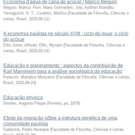
Economia d'água de cana de açúcar / Marico Meguro
Meguro, Marico
;
Ferri, Mario Guimarães
;
Joly, Aylthon Brandão
;
Yamaguishi, N. T.
;
Cordeiro, Marilza
(
Faculdade de Filosofia, Ciências e
Letras, Brasil
,
2025-06-12
)
A economia paulista no século XVIII : ciclo do muar, o ciclo
do açúcar
Ellis Junior, Alfredo
;
Ellis, Myriam
(
Faculdade de Filosofia, Ciências e
Letras, Brasil
,
2025-02-24
)
Educação e planejamento : aspectos da contribuição de
Karl Mannheim para a análise sociológica da educação
Foracchi, Marialice Mencarini
(
Faculdade de Filosofia, Ciências e Letras,
Brasil
,
2025-06-23
)
Educação physica
Simões, Augusto Filippe
(
Ferreira, po
,
1879
)
Efeito da migração sôbre a estrutura genética de uma
comunidade paulista
Saldanha, Pedro Henrique
(
Faculdade de Filosofia, Ciências e Letras,