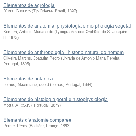
Elementos de agrologia
D'utra, Gustavo
(
Tip Oriente, Brasil
,
1897
)
Elementos de anatomia, physiologia e morphologia vegetal
Bomfim, Antonio Mariano do
(
Typographia dos Orphãos de S. Joaquim,
bl
,
1873
)
Elementos de anthropologia : historia natural do homem
Oliveira Martins, Joaquim Pedro
(
Livraria de Antonio Maria Pereira,
Portugal
,
1895
)
Elementos de botanica
Lemos, Maximiano, coord
(
Lemos, Portugal
,
1894
)
Elementos de histologia geral e histophysiologia
Motta, A.
(
(S.n.), Portugal
,
1879
)
Eléments d'anatomie comparée
Perrier, Rémy
(
Baillière, França
,
1893
)