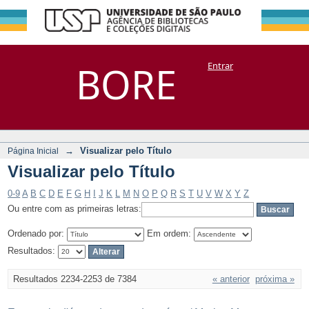
Visualizar pelo
Repositório
BORE
Entrar
DSpace/Manakin + Corisco
Título
→
Visualizar pelo Título
Página Inicial
Visualizar pelo Título
0-9
A
B
C
D
E
F
G
H
I
J
K
L
M
N
O
P
Q
R
S
T
U
V
W
X
Y
Z
Ou entre com as primeiras letras:
Ordenado por:
Em ordem:
Resultados:
Resultados 2234-2253 de 7384
« anterior
próxima »