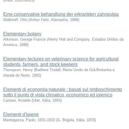
Brasil
,
2025-06-25
)
Eine conservative behandlung der erkrankten zahnpulpa
Walkhoff, Otto
(
Arthur Felix, Alemanha
,
1888
)
Elementary botany
Atkinson, George Francis
(
Henry Holt and Company, Estados Unidos da
América
,
1899
)
Elementary lectures on veterinary science for agricultural
students, farmers, and stock keepers
Thompson, Henry
(
Bailliere Tindall, Reino Unido da Grã-Bretanha e
Irlanda do Norte
,
1902
)
Elementi di economia naturale : basati sul rimboschimento
sotto il punto di vista climatico, economico ed igienico
Cantani, Arnaldo
(
Utet, Itália
,
1893
)
Elementi d'Igiene
Mantegazza, Paolo, 1831-1910
(
G. Brigola, Itália
,
1878
)