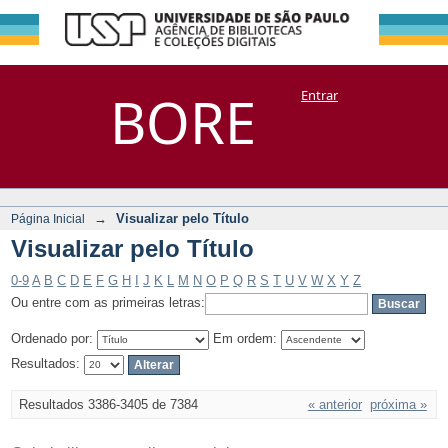
Visualizar pelo
Repositório
BORE
Entrar
DSpace/Manakin + Corisco
Título
→
Visualizar pelo Título
Página Inicial
Visualizar pelo Título
0-9
A
B
C
D
E
F
G
H
I
J
K
L
M
N
O
P
Q
R
S
T
U
V
W
X
Y
Z
Ou entre com as primeiras letras:
Ordenado por:
Em ordem:
Resultados:
Resultados 3386-3405 de 7384
« anterior
próxima »