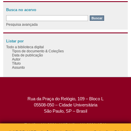
Busca no acervo
Pesquisa avançada
Listar por
Todo a biblioteca digital
Tipos de documento & Coleções
Data de publicação
Autor
Título
Assunto
Rua da Praça do Relógio, 109 – Bloco L
05508-050 – Cidade Universitária
São Paulo, SP – Brasil
Tel: (0xx11) 3091-4195 / (0xx11) 3091-1541
Fax: (0xx11) 3091-1567