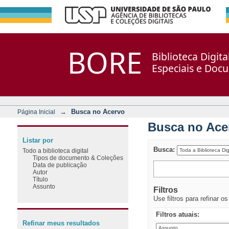
Busca no Acervo
Repositório DSpace/Manakin + Corisco
BORE
Biblioteca Digit
Especiais e Doc
→
Busca no Acervo
Página Inicial
Busca no Ace
Listar por
Busca:
Todo a biblioteca digital
Tipos de documento & Coleções
Data de publicação
Autor
Título
Assunto
Filtros
Use filtros para refinar o
Filtros atuais:
Refinar meus resultados