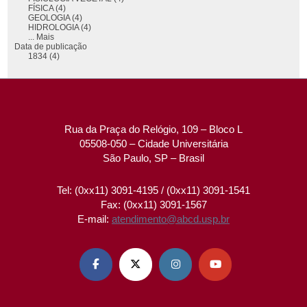
FÍSICA (4)
GEOLOGIA (4)
HIDROLOGIA (4)
... Mais
Data de publicação
1834 (4)
Rua da Praça do Relógio, 109 – Bloco L
05508-050 – Cidade Universitária
São Paulo, SP – Brasil
Tel: (0xx11) 3091-4195 / (0xx11) 3091-1541
Fax: (0xx11) 3091-1567
E-mail:
atendimento@abcd.usp.br



