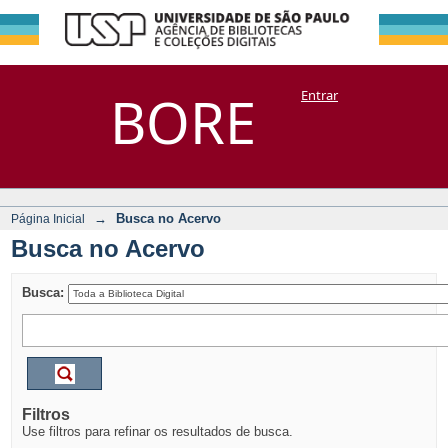
Busca no Acervo
Repositório
BORE
Entrar
DSpace/Manakin + Corisco
→
Busca no Acervo
Página Inicial
Busca no Acervo
Busca:
Filtros
Use filtros para refinar os resultados de busca.