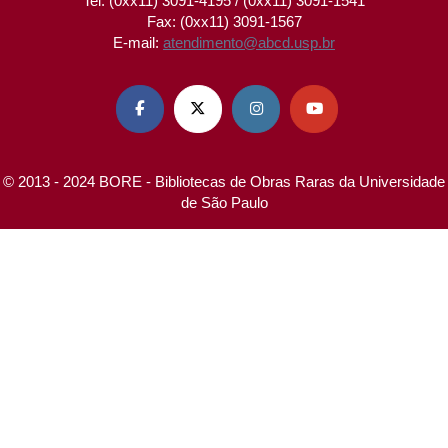
Tel: (0xx11) 3091-4195 / (0xx11) 3091-1541
Fax: (0xx11) 3091-1567
E-mail:
atendimento@abcd.usp.br




© 2013 - 2024 BORE - Bibliotecas de Obras Raras da Universidade
de São Paulo