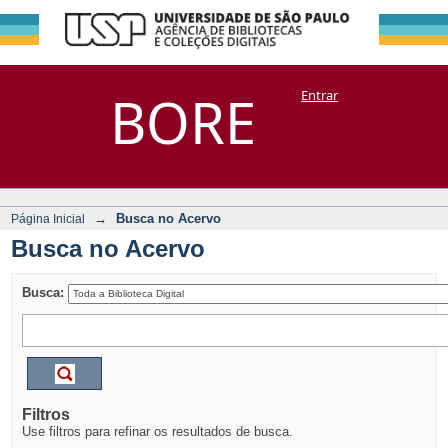
Busca no Acervo
Repositório
BORE
Entrar
DSpace/Manakin + Corisco
→
Busca no Acervo
Página Inicial
Busca no Acervo
Busca:
Filtros
Use filtros para refinar os resultados de busca.