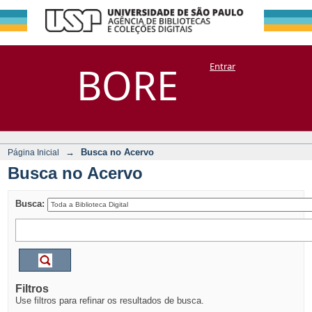
Busca no Acervo
Repositório
BORE
Entrar
DSpace/Manakin + Corisco
→
Busca no Acervo
Página Inicial
Busca no Acervo
Busca:
Filtros
Use filtros para refinar os resultados de busca.