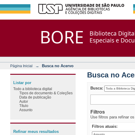
Busca no Acervo
Repositório DSpace/Manakin + Corisco
BORE
Biblioteca Digit
Especiais e Doc
→
Busca no Acervo
Página Inicial
Busca no Ace
Listar por
Busca:
Todo a biblioteca digital
Tipos de documento & Coleções
Data de publicação
Autor
Título
Assunto
Filtros
Use filtros para refinar o
Filtros atuais:
Refinar meus resultados