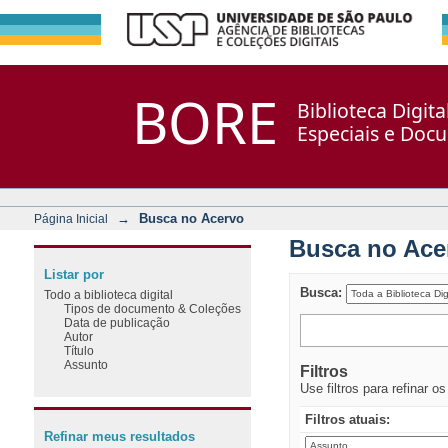
Busca no Acervo
Repositório DSpace/Manakin + Corisco
BORE
Biblioteca Digit
Especiais e Doc
→
Busca no Acervo
Página Inicial
Busca no Ace
Listar por
Busca:
Todo a biblioteca digital
Tipos de documento & Coleções
Data de publicação
Autor
Título
Assunto
Filtros
Use filtros para refinar o
Filtros atuais:
Refinar meus resultados