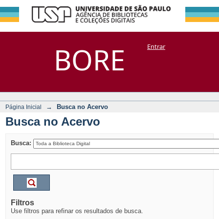
Busca no Acervo
Repositório
BORE
Entrar
DSpace/Manakin + Corisco
→
Busca no Acervo
Página Inicial
Busca no Acervo
Busca:
Filtros
Use filtros para refinar os resultados de busca.