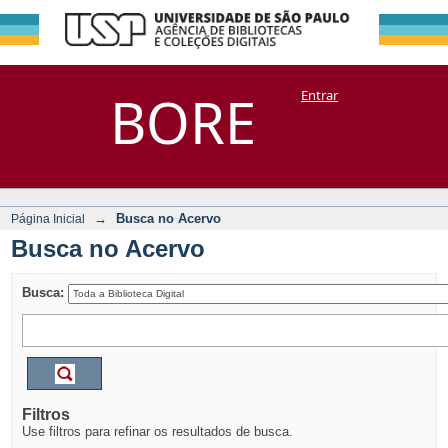
Busca no Acervo
Repositório
BORE
Entrar
DSpace/Manakin + Corisco
→
Busca no Acervo
Página Inicial
Busca no Acervo
Busca:
Filtros
Use filtros para refinar os resultados de busca.