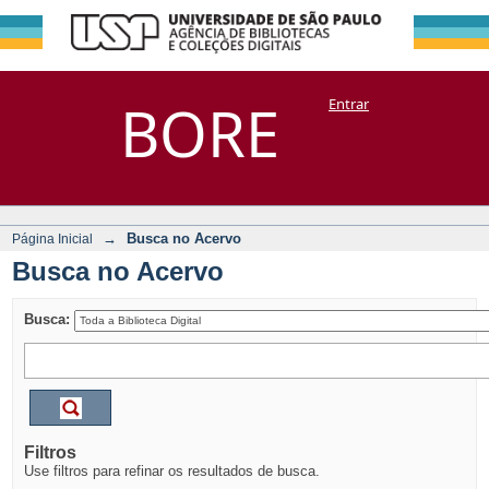
Busca no Acervo
Repositório
BORE
Entrar
DSpace/Manakin + Corisco
→
Busca no Acervo
Página Inicial
Busca no Acervo
Busca:
Filtros
Use filtros para refinar os resultados de busca.