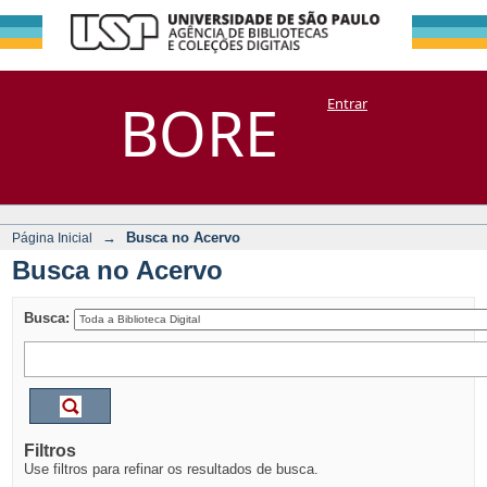
Busca no Acervo
Repositório
BORE
Entrar
DSpace/Manakin + Corisco
→
Busca no Acervo
Página Inicial
Busca no Acervo
Busca:
Filtros
Use filtros para refinar os resultados de busca.