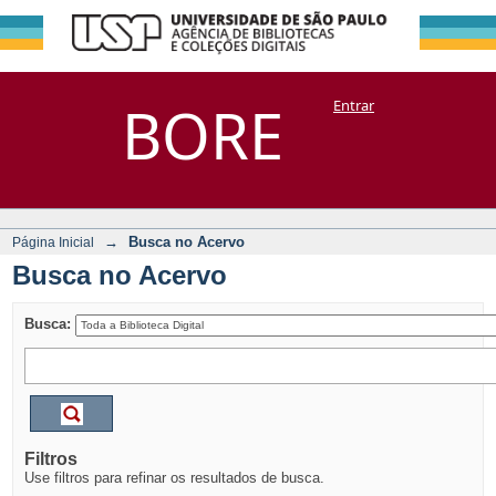
Busca no Acervo
Repositório
BORE
Entrar
DSpace/Manakin + Corisco
→
Busca no Acervo
Página Inicial
Busca no Acervo
Busca:
Filtros
Use filtros para refinar os resultados de busca.