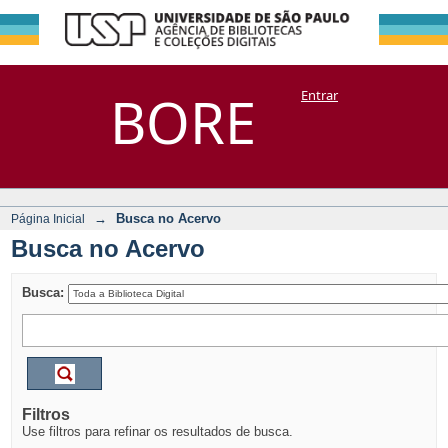
Busca no Acervo
Repositório
BORE
Entrar
DSpace/Manakin + Corisco
→
Busca no Acervo
Página Inicial
Busca no Acervo
Busca:
Filtros
Use filtros para refinar os resultados de busca.