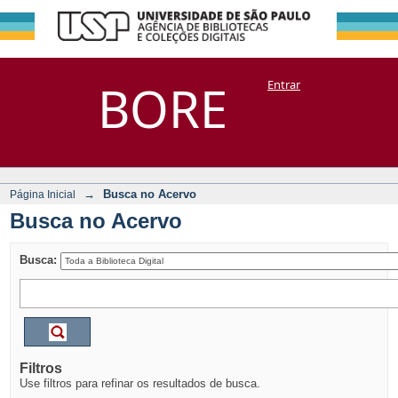
Busca no Acervo
Repositório
BORE
Entrar
DSpace/Manakin + Corisco
→
Busca no Acervo
Página Inicial
Busca no Acervo
Busca:
Filtros
Use filtros para refinar os resultados de busca.