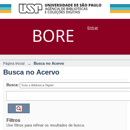
Busca no Acervo
Repositório
BORE
Entrar
DSpace/Manakin + Corisco
→
Busca no Acervo
Página Inicial
Busca no Acervo
Busca:
Filtros
Use filtros para refinar os resultados de busca.