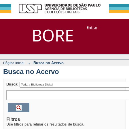
Busca no Acervo
Repositório
BORE
Entrar
DSpace/Manakin + Corisco
→
Busca no Acervo
Página Inicial
Busca no Acervo
Busca:
Filtros
Use filtros para refinar os resultados de busca.