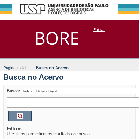
Busca no Acervo
Repositório
BORE
Entrar
DSpace/Manakin + Corisco
→
Busca no Acervo
Página Inicial
Busca no Acervo
Busca:
Filtros
Use filtros para refinar os resultados de busca.