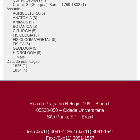
Cuvier, Georges (4)
Cuvier, G. (Georges), Baron, 1769-1832 (1)
Assunto
AGRICULTURA (5)
ANATOMIA (5)
ANIMAIS (5)
BOTÂNICA (5)
CIRURGIA (5)
FISIOLOGIA (5)
FISIOLOGIA VEGETAL (5)
FÍSICA (5)
GEOLOGIA (5)
HIDROLOGIA (5)
... Mais
Data de publicação
1836 (1)
1834 (4)
Rua da Praça do Relógio, 109 – Bloco L
05508-050 – Cidade Universitária
São Paulo, SP – Brasil
Tel: (0xx11) 3091-4195 / (0xx11) 3091-1541
Fax: (0xx11) 3091-1567