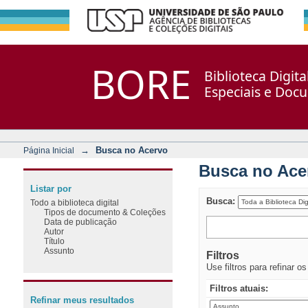
Busca no Acervo
Repositório DSpace/Manakin + Corisco
BORE
Biblioteca Digit
Especiais e Doc
→
Busca no Acervo
Página Inicial
Busca no Ace
Listar por
Busca:
Todo a biblioteca digital
Tipos de documento & Coleções
Data de publicação
Autor
Título
Assunto
Filtros
Use filtros para refinar o
Filtros atuais:
Refinar meus resultados