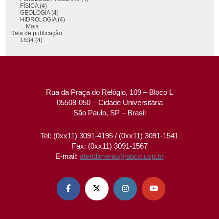
FÍSICA (4)
GEOLOGIA (4)
HIDROLOGIA (4)
... Mais
Data de publicação
1834 (4)
Rua da Praça do Relógio, 109 – Bloco L
05508-050 – Cidade Universitária
São Paulo, SP – Brasil
Tel: (0xx11) 3091-4195 / (0xx11) 3091-1541
Fax: (0xx11) 3091-1567
E-mail:
atendimento@abcd.usp.br



