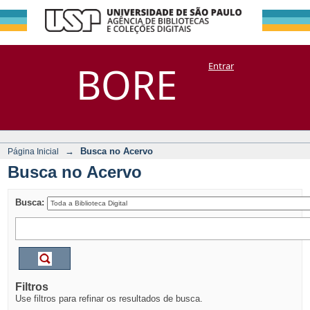
Busca no Acervo
Repositório
BORE
Entrar
DSpace/Manakin + Corisco
→
Busca no Acervo
Página Inicial
Busca no Acervo
Busca:
Filtros
Use filtros para refinar os resultados de busca.