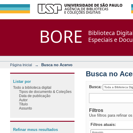
Busca no Acervo
Repositório DSpace/Manakin + Corisco
BORE
Biblioteca Digit
Especiais e Doc
→
Busca no Acervo
Página Inicial
Busca no Ace
Listar por
Busca:
Todo a biblioteca digital
Tipos de documento & Coleções
Data de publicação
Autor
Título
Assunto
Filtros
Use filtros para refinar o
Filtros atuais:
Refinar meus resultados