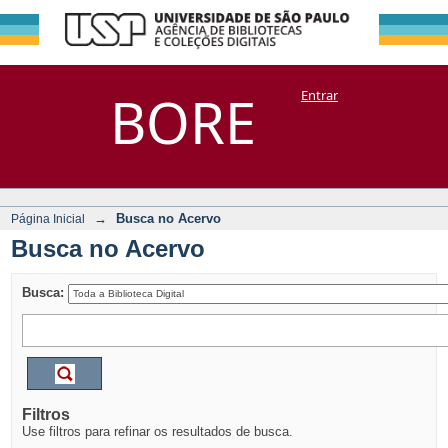
Busca no Acervo
Repositório
BORE
Entrar
DSpace/Manakin + Corisco
→
Busca no Acervo
Página Inicial
Busca no Acervo
Busca:
Filtros
Use filtros para refinar os resultados de busca.