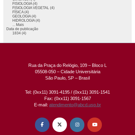
FISIOLOGIA (4)
FISIOLOGIA VEGETAL (4)
FÍSICA (4)
GEOLOGIA (4)
HIDROLOGIA (4)
... Mais
Data de publicação
1834 (4)
Rua da Praça do Relógio, 109 – Bloco L
05508-050 – Cidade Universitária
São Paulo, SP – Brasil
Tel: (0xx11) 3091-4195 / (0xx11) 3091-1541
Fax: (0xx11) 3091-1567
E-mail:
atendimento@abcd.usp.br



