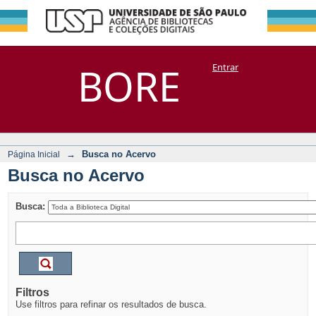
Busca no Acervo
Repositório
BORE
Entrar
DSpace/Manakin + Corisco
→
Busca no Acervo
Página Inicial
Busca no Acervo
Busca:
Filtros
Use filtros para refinar os resultados de busca.