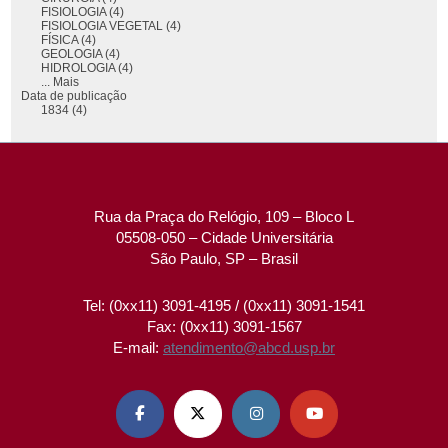
FISIOLOGIA (4)
FISIOLOGIA VEGETAL (4)
FÍSICA (4)
GEOLOGIA (4)
HIDROLOGIA (4)
... Mais
Data de publicação
1834 (4)
Rua da Praça do Relógio, 109 – Bloco L
05508-050 – Cidade Universitária
São Paulo, SP – Brasil
Tel: (0xx11) 3091-4195 / (0xx11) 3091-1541
Fax: (0xx11) 3091-1567
E-mail:
atendimento@abcd.usp.br



