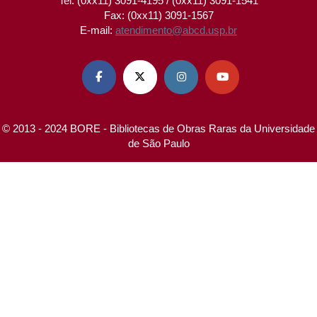
Tel: (0xx11) 3091-4195 / (0xx11) 3091-1541
Fax: (0xx11) 3091-1567
E-mail:
atendimento@abcd.usp.br




© 2013 - 2024 BORE - Bibliotecas de Obras Raras da Universidade
de São Paulo