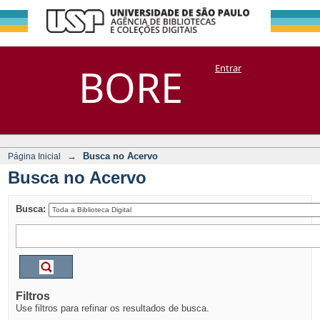
Busca no Acervo
Repositório
BORE
Entrar
DSpace/Manakin + Corisco
→
Busca no Acervo
Página Inicial
Busca no Acervo
Busca:
Filtros
Use filtros para refinar os resultados de busca.