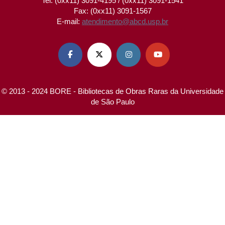
Tel: (0xx11) 3091-4195 / (0xx11) 3091-1541
Fax: (0xx11) 3091-1567
E-mail:
atendimento@abcd.usp.br




© 2013 - 2024 BORE - Bibliotecas de Obras Raras da Universidade
de São Paulo