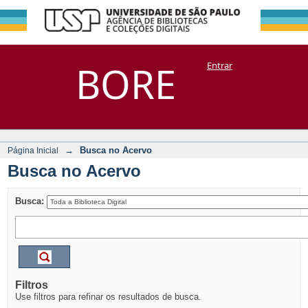
Busca no Acervo
Repositório
BORE
Entrar
DSpace/Manakin + Corisco
→
Busca no Acervo
Página Inicial
Busca no Acervo
Busca:
Filtros
Use filtros para refinar os resultados de busca.