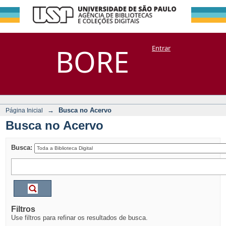
Busca no Acervo
Repositório
BORE
Entrar
DSpace/Manakin + Corisco
→
Busca no Acervo
Página Inicial
Busca no Acervo
Busca:
Filtros
Use filtros para refinar os resultados de busca.