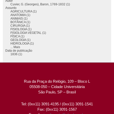
Autor
Cuvier, G. (Georges), Baron, 1769-1832 (1)
Assunto
AGRICULTURA (1)
ANATOMIA (1)
ANIMAIS (1)
BOTÂNICA (1)
CIRURGIA (1)
FISIOLOGIA (1)
FISIOLOGIA VEGETAL (1)
FÍSICA (1)
GEOLOGIA (1)
HIDROLOGIA (1)
... Mais
Data de publicação
1836 (1)
Rua da Praça do Relógio, 109 – Bloco L
05508-050 – Cidade Universitária
São Paulo, SP – Brasil
Tel: (0xx11) 3091-4195 / (0xx11) 3091-1541
Fax: (0xx11) 3091-1567