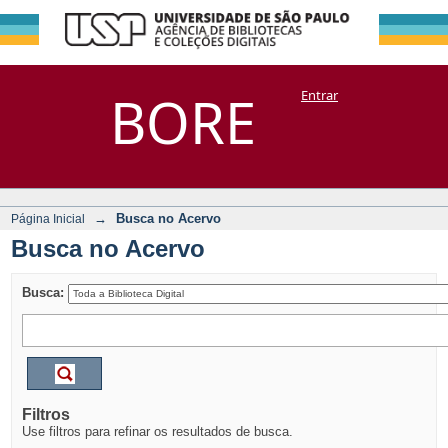
Busca no Acervo
Repositório
BORE
Entrar
DSpace/Manakin + Corisco
→
Busca no Acervo
Página Inicial
Busca no Acervo
Busca:
Filtros
Use filtros para refinar os resultados de busca.