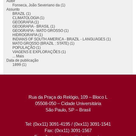
Autor
Fonseca, João Severiano da (1)
Assunto
BRAZIL (1)
CLIMATOLOGIA (1)
GEOGRAFIA (1)
GEOGRAFIA - BRASIL (1)
GEOGRAFIA - MATO GROSSO (1)
HIDROGRAFIA (1)
INDIANS OF SOUTH AMERICA - BRAZIL - LANGUAGES (1)
MATO GROSSO (BRAZIL : STATE) (1)
POPULAÇÃO (1)
VIAGENS E EXPLORAÇÕES (1)
... Mais
Data de publicação
1899 (1)
Rua da Praça do Relógio, 109 – Bloco L
05508-050 – Cidade Universitária
São Paulo, SP – Brasil
Tel: (0xx11) 3091-4195 / (0xx11) 3091-1541
Fax: (0xx11) 3091-1567