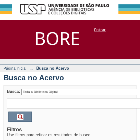
Busca no Acervo
Repositório
BORE
Entrar
DSpace/Manakin + Corisco
→
Busca no Acervo
Página Inicial
Busca no Acervo
Busca:
Filtros
Use filtros para refinar os resultados de busca.