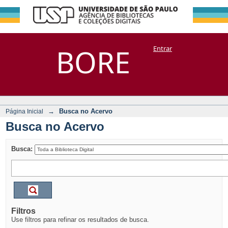
Busca no Acervo
Repositório
BORE
Entrar
DSpace/Manakin + Corisco
→
Busca no Acervo
Página Inicial
Busca no Acervo
Busca:
Filtros
Use filtros para refinar os resultados de busca.