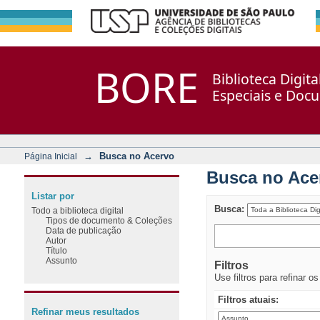
Busca no Acervo
Repositório DSpace/Manakin + Corisco
BORE
Biblioteca Digit
Especiais e Doc
→
Busca no Acervo
Página Inicial
Busca no Ace
Listar por
Busca:
Todo a biblioteca digital
Tipos de documento & Coleções
Data de publicação
Autor
Título
Assunto
Filtros
Use filtros para refinar o
Filtros atuais:
Refinar meus resultados