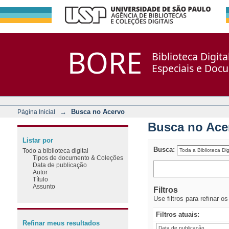
Busca no Acervo
Repositório DSpace/Manakin + Corisco
BORE
Biblioteca Digit
Especiais e Doc
→
Busca no Acervo
Página Inicial
Busca no Ace
Listar por
Busca:
Todo a biblioteca digital
Tipos de documento & Coleções
Data de publicação
Autor
Título
Assunto
Filtros
Use filtros para refinar o
Filtros atuais:
Refinar meus resultados