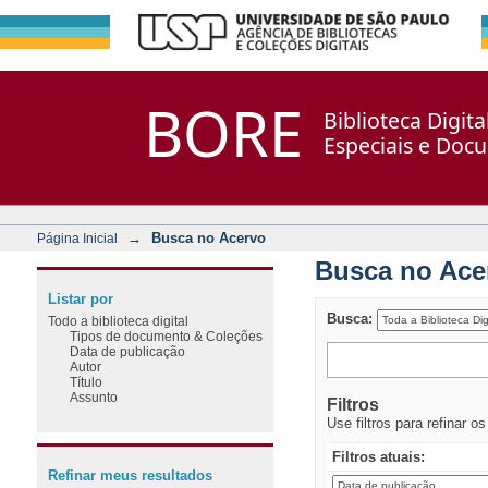
Busca no Acervo
Repositório DSpace/Manakin + Corisco
BORE
Biblioteca Digit
Especiais e Doc
→
Busca no Acervo
Página Inicial
Busca no Ace
Listar por
Busca:
Todo a biblioteca digital
Tipos de documento & Coleções
Data de publicação
Autor
Título
Assunto
Filtros
Use filtros para refinar o
Filtros atuais:
Refinar meus resultados