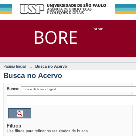
Busca no Acervo
Repositório
BORE
Entrar
DSpace/Manakin + Corisco
→
Busca no Acervo
Página Inicial
Busca no Acervo
Busca:
Filtros
Use filtros para refinar os resultados de busca.