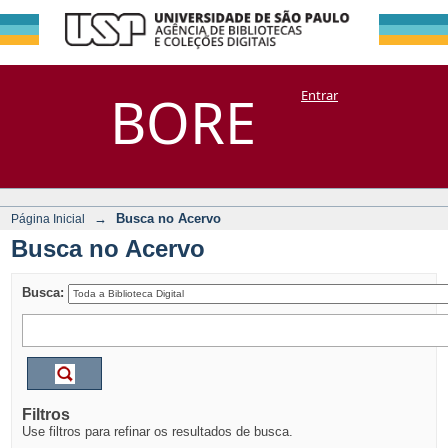
Busca no Acervo
Repositório
BORE
Entrar
DSpace/Manakin + Corisco
→
Busca no Acervo
Página Inicial
Busca no Acervo
Busca:
Filtros
Use filtros para refinar os resultados de busca.