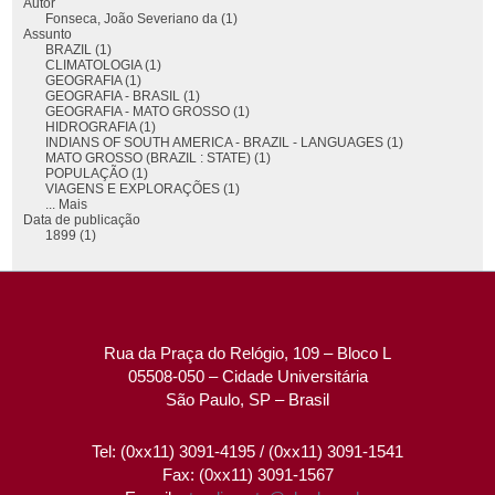
Autor
Fonseca, João Severiano da (1)
Assunto
BRAZIL (1)
CLIMATOLOGIA (1)
GEOGRAFIA (1)
GEOGRAFIA - BRASIL (1)
GEOGRAFIA - MATO GROSSO (1)
HIDROGRAFIA (1)
INDIANS OF SOUTH AMERICA - BRAZIL - LANGUAGES (1)
MATO GROSSO (BRAZIL : STATE) (1)
POPULAÇÃO (1)
VIAGENS E EXPLORAÇÕES (1)
... Mais
Data de publicação
1899 (1)
Rua da Praça do Relógio, 109 – Bloco L
05508-050 – Cidade Universitária
São Paulo, SP – Brasil
Tel: (0xx11) 3091-4195 / (0xx11) 3091-1541
Fax: (0xx11) 3091-1567