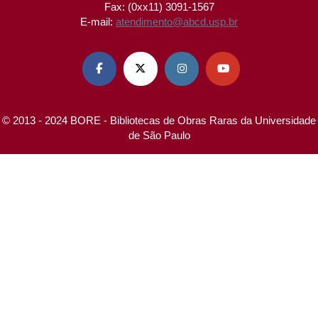
Fax: (0xx11) 3091-1567
E-mail:
atendimento@abcd.usp.br




© 2013 - 2024 BORE - Bibliotecas de Obras Raras da Universidade
de São Paulo