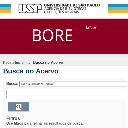
Busca no Acervo
Repositório
BORE
Entrar
DSpace/Manakin + Corisco
→
Busca no Acervo
Página Inicial
Busca no Acervo
Busca:
Filtros
Use filtros para refinar os resultados de busca.