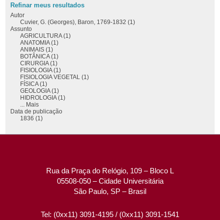
Refinar meus resultados
Autor
Cuvier, G. (Georges), Baron, 1769-1832 (1)
Assunto
AGRICULTURA (1)
ANATOMIA (1)
ANIMAIS (1)
BOTÂNICA (1)
CIRURGIA (1)
FISIOLOGIA (1)
FISIOLOGIA VEGETAL (1)
FÍSICA (1)
GEOLOGIA (1)
HIDROLOGIA (1)
... Mais
Data de publicação
1836 (1)
Rua da Praça do Relógio, 109 – Bloco L
05508-050 – Cidade Universitária
São Paulo, SP – Brasil
Tel: (0xx11) 3091-4195 / (0xx11) 3091-1541