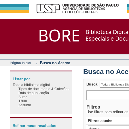
Busca no Acervo
Repositório DSpace/Manakin + Corisco
BORE
Biblioteca Digit
Especiais e Doc
→
Busca no Acervo
Página Inicial
Busca no Ace
Listar por
Busca:
Todo a biblioteca digital
Tipos de documento & Coleções
Data de publicação
Autor
Título
Assunto
Filtros
Use filtros para refinar o
Filtros atuais:
Refinar meus resultados