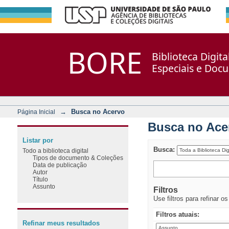
Busca no Acervo
Repositório DSpace/Manakin + Corisco
BORE
Biblioteca Digit
Especiais e Doc
→
Busca no Acervo
Página Inicial
Busca no Ace
Listar por
Busca:
Todo a biblioteca digital
Tipos de documento & Coleções
Data de publicação
Autor
Título
Assunto
Filtros
Use filtros para refinar o
Filtros atuais:
Refinar meus resultados