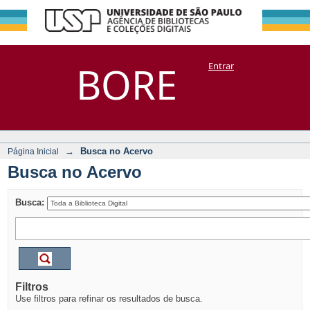
Busca no Acervo
Repositório
BORE
Entrar
DSpace/Manakin + Corisco
→
Busca no Acervo
Página Inicial
Busca no Acervo
Busca:
Filtros
Use filtros para refinar os resultados de busca.