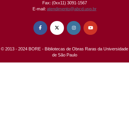
Fax: (0xx11) 3091-1567
E-mail:
atendimento@abcd.usp.br




© 2013 - 2024 BORE - Bibliotecas de Obras Raras da Universidade
de São Paulo