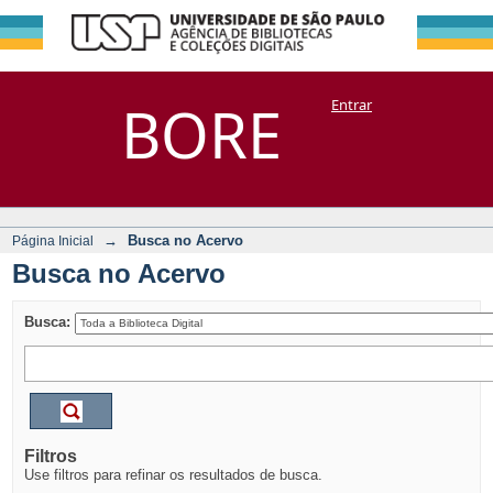
Busca no Acervo
Repositório
BORE
Entrar
DSpace/Manakin + Corisco
→
Busca no Acervo
Página Inicial
Busca no Acervo
Busca:
Filtros
Use filtros para refinar os resultados de busca.