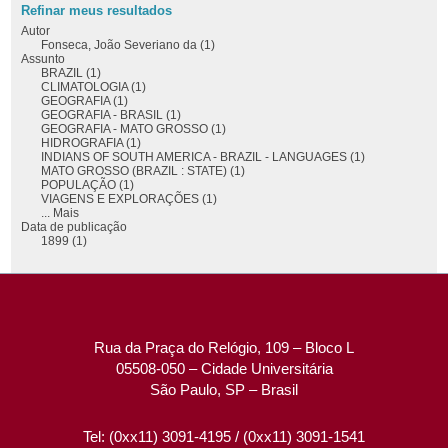
Refinar meus resultados
Autor
Fonseca, João Severiano da (1)
Assunto
BRAZIL (1)
CLIMATOLOGIA (1)
GEOGRAFIA (1)
GEOGRAFIA - BRASIL (1)
GEOGRAFIA - MATO GROSSO (1)
HIDROGRAFIA (1)
INDIANS OF SOUTH AMERICA - BRAZIL - LANGUAGES (1)
MATO GROSSO (BRAZIL : STATE) (1)
POPULAÇÃO (1)
VIAGENS E EXPLORAÇÕES (1)
... Mais
Data de publicação
1899 (1)
Rua da Praça do Relógio, 109 – Bloco L
05508-050 – Cidade Universitária
São Paulo, SP – Brasil
Tel: (0xx11) 3091-4195 / (0xx11) 3091-1541