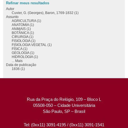
Refinar meus resultados
Autor
Cuvier, G. (Georges), Baron, 1769-1832 (1)
Assunto
AGRICULTURA (1)
ANATOMIA (1)
ANIMAIS (1)
BOTÂNICA (1)
CIRURGIA (1)
FISIOLOGIA (1)
FISIOLOGIA VEGETAL (1)
FÍSICA (1)
GEOLOGIA (1)
HIDROLOGIA (1)
... Mais
Data de publicação
1836 (1)
Rua da Praça do Relógio, 109 – Bloco L
05508-050 – Cidade Universitária
São Paulo, SP – Brasil
Tel: (0xx11) 3091-4195 / (0xx11) 3091-1541