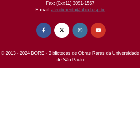
Fax: (0xx11) 3091-1567
E-mail:
atendimento@abcd.usp.br




© 2013 - 2024 BORE - Bibliotecas de Obras Raras da Universidade
de São Paulo