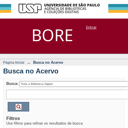
Busca no Acervo
Repositório
BORE
Entrar
DSpace/Manakin + Corisco
→
Busca no Acervo
Página Inicial
Busca no Acervo
Busca:
Filtros
Use filtros para refinar os resultados de busca.