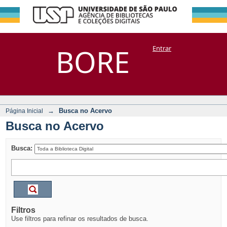
Busca no Acervo
Repositório
BORE
Entrar
DSpace/Manakin + Corisco
→
Busca no Acervo
Página Inicial
Busca no Acervo
Busca:
Filtros
Use filtros para refinar os resultados de busca.