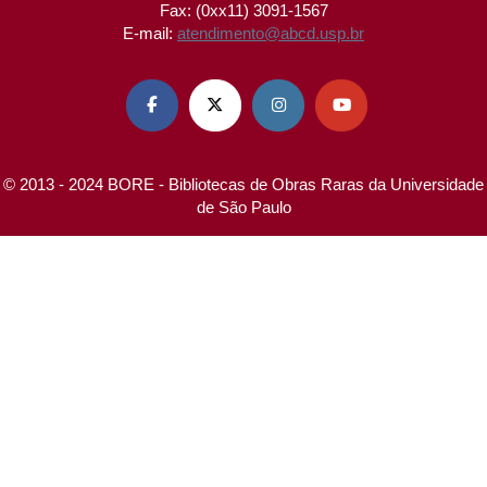
Fax: (0xx11) 3091-1567
E-mail:
atendimento@abcd.usp.br




© 2013 - 2024 BORE - Bibliotecas de Obras Raras da Universidade
de São Paulo