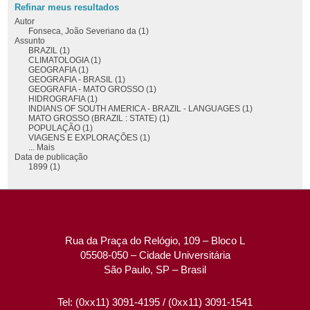
Refinar meus resultados
Autor
Fonseca, João Severiano da (1)
Assunto
BRAZIL (1)
CLIMATOLOGIA (1)
GEOGRAFIA (1)
GEOGRAFIA - BRASIL (1)
GEOGRAFIA - MATO GROSSO (1)
HIDROGRAFIA (1)
INDIANS OF SOUTH AMERICA - BRAZIL - LANGUAGES (1)
MATO GROSSO (BRAZIL : STATE) (1)
POPULAÇÃO (1)
VIAGENS E EXPLORAÇÕES (1)
... Mais
Data de publicação
1899 (1)
Rua da Praça do Relógio, 109 – Bloco L
05508-050 – Cidade Universitária
São Paulo, SP – Brasil
Tel: (0xx11) 3091-4195 / (0xx11) 3091-1541