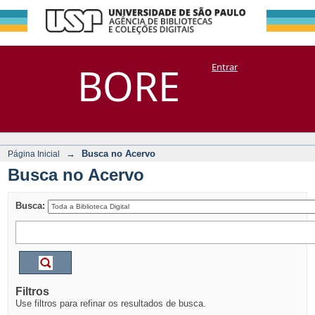
Busca no Acervo
Repositório
BORE
Entrar
DSpace/Manakin + Corisco
→
Busca no Acervo
Página Inicial
Busca no Acervo
Busca:
Filtros
Use filtros para refinar os resultados de busca.