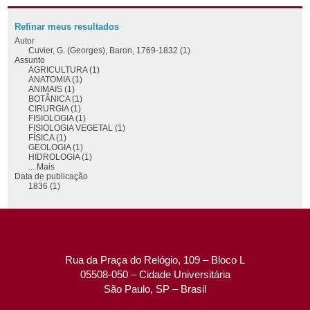
Refinar meus resultados
Autor
Cuvier, G. (Georges), Baron, 1769-1832 (1)
Assunto
AGRICULTURA (1)
ANATOMIA (1)
ANIMAIS (1)
BOTÂNICA (1)
CIRURGIA (1)
FISIOLOGIA (1)
FISIOLOGIA VEGETAL (1)
FÍSICA (1)
GEOLOGIA (1)
HIDROLOGIA (1)
... Mais
Data de publicação
1836 (1)
Rua da Praça do Relógio, 109 – Bloco L
05508-050 – Cidade Universitária
São Paulo, SP – Brasil