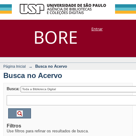
Busca no Acervo
Repositório
BORE
Entrar
DSpace/Manakin + Corisco
→
Busca no Acervo
Página Inicial
Busca no Acervo
Busca:
Filtros
Use filtros para refinar os resultados de busca.