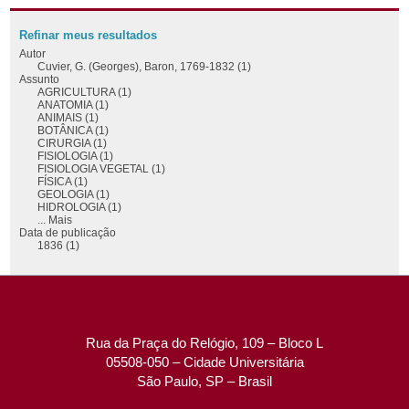
Refinar meus resultados
Autor
Cuvier, G. (Georges), Baron, 1769-1832 (1)
Assunto
AGRICULTURA (1)
ANATOMIA (1)
ANIMAIS (1)
BOTÂNICA (1)
CIRURGIA (1)
FISIOLOGIA (1)
FISIOLOGIA VEGETAL (1)
FÍSICA (1)
GEOLOGIA (1)
HIDROLOGIA (1)
... Mais
Data de publicação
1836 (1)
Rua da Praça do Relógio, 109 – Bloco L
05508-050 – Cidade Universitária
São Paulo, SP – Brasil