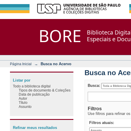
Busca no Acervo
Repositório DSpace/Manakin + Corisco
BORE
Biblioteca Digit
Especiais e Doc
→
Busca no Acervo
Página Inicial
Busca no Ace
Listar por
Busca:
Todo a biblioteca digital
Tipos de documento & Coleções
Data de publicação
Autor
Título
Assunto
Filtros
Use filtros para refinar o
Filtros atuais:
Refinar meus resultados