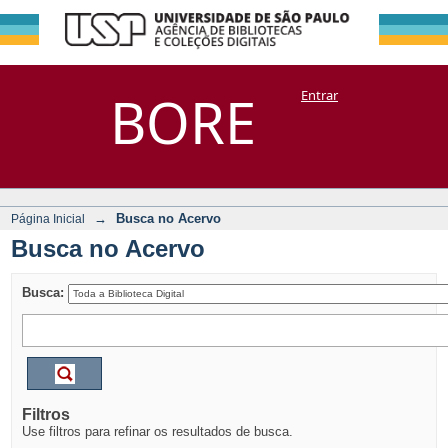
Busca no Acervo
Repositório
BORE
Entrar
DSpace/Manakin + Corisco
→
Busca no Acervo
Página Inicial
Busca no Acervo
Busca:
Filtros
Use filtros para refinar os resultados de busca.