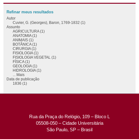
Refinar meus resultados
Autor
Cuvier, G. (Georges), Baron, 1769-1832 (1)
Assunto
AGRICULTURA (1)
ANATOMIA (1)
ANIMAIS (1)
BOTÂNICA (1)
CIRURGIA (1)
FISIOLOGIA (1)
FISIOLOGIA VEGETAL (1)
FÍSICA (1)
GEOLOGIA (1)
HIDROLOGIA (1)
... Mais
Data de publicação
1836 (1)
Rua da Praça do Relógio, 109 – Bloco L
05508-050 – Cidade Universitária
São Paulo, SP – Brasil