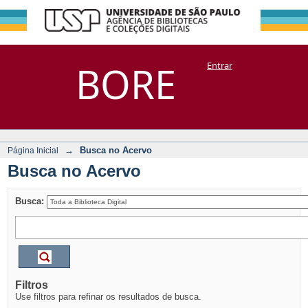
Busca no Acervo
Repositório
BORE
Entrar
DSpace/Manakin + Corisco
→
Busca no Acervo
Página Inicial
Busca no Acervo
Busca:
Filtros
Use filtros para refinar os resultados de busca.