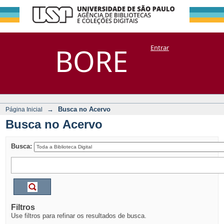
Busca no Acervo
Repositório
BORE
Entrar
DSpace/Manakin + Corisco
→
Busca no Acervo
Página Inicial
Busca no Acervo
Busca:
Filtros
Use filtros para refinar os resultados de busca.