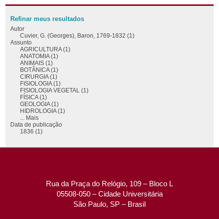
Refinar meus resultados
Autor
Cuvier, G. (Georges), Baron, 1769-1832 (1)
Assunto
AGRICULTURA (1)
ANATOMIA (1)
ANIMAIS (1)
BOTÂNICA (1)
CIRURGIA (1)
FISIOLOGIA (1)
FISIOLOGIA VEGETAL (1)
FÍSICA (1)
GEOLOGIA (1)
HIDROLOGIA (1)
... Mais
Data de publicação
1836 (1)
Rua da Praça do Relógio, 109 – Bloco L
05508-050 – Cidade Universitária
São Paulo, SP – Brasil